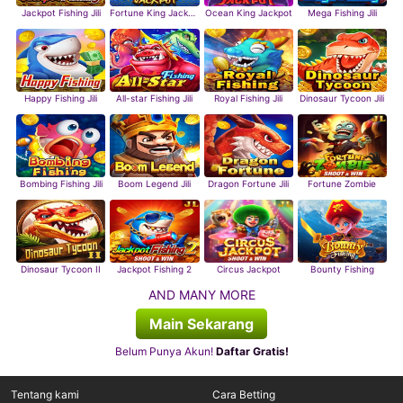
Jackpot Fishing Jili
Fortune King Jackpot
Ocean King Jackpot
Mega Fishing Jili
Happy Fishing Jili
All-star Fishing Jili
Royal Fishing Jili
Dinosaur Tycoon Jili
Bombing Fishing Jili
Boom Legend Jili
Dragon Fortune Jili
Fortune Zombie
Dinosaur Tycoon II
Jackpot Fishing 2
Circus Jackpot
Bounty Fishing
AND MANY MORE
Main Sekarang
Belum Punya Akun!
Daftar Gratis!
Tentang kami
Cara Betting